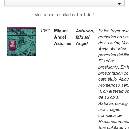
Mostrando resultados 1 a 1 de 1
1967
Miguel
Asturias,
Estos fragment
grabados en vo
Ángel
Miguel
de su autor, Mig
Asturias
Ángel
Ángel Asturias,
proceden del lib
El señor
presidente. En l
presentación de
este título, Aug
Monterroso seña
“Con el testimon
de su obra,
Asturias consig
una imagen
completa de
Hispanoamérica
Sus palabras y 