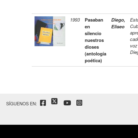
1993
Pasaban
Diego,
Est
Cub
en
Eliseo
apr
silencio
cad
nuestros
voz
dioses
Dieg
(antología
poética)
SÍGUENOS EN: