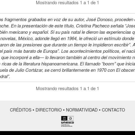
Mostrando resultados 1 a 1 de 1
os fragmentos grabados en voz de su autor, José Donoso, proceden d
oche. En la presentación de este título, Cristina Pacheco señala “Jo
ién mexicano y español. Si su país natal le dieron las experiencias q
novelas, México, adonde llegó en 1964, le ofreció un estímulo donde el
raron de las presiones que durante un tiempo le impidieron escribir”.
el país más barato de Europa”. Los acontecimientos políticos, el na
 que incorporé a ella— lo llevaron también al centro del movimiento
ricas de la literatura hispanoamericana. El llamado “boom” que inici
ela de Julio Cortázar, se cerró brillantemente en 1970 con El obsce
dral”.
Mostrando resultados 1 a 1 de 1
•
•
•
CRÉDITOS
DIRECTORIO
NORMATIVIDAD
CONTACTO