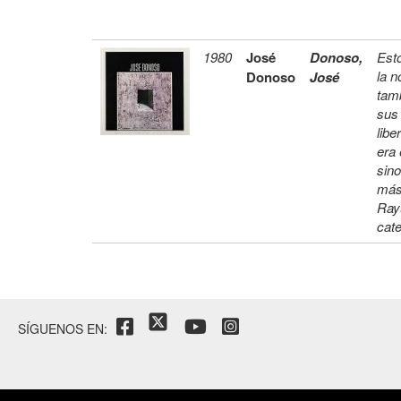
1980
José
Donoso,
Est
la n
Donoso
José
tamb
sus 
libe
era 
sino
más 
Rayu
cate
SÍGUENOS EN: