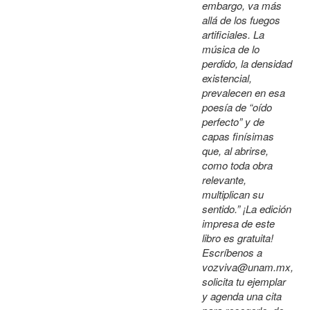
embargo, va más
allá de los fuegos
artificiales. La
música de lo
perdido, la densidad
existencial,
prevalecen en esa
poesía de “oído
perfecto” y de
capas finísimas
que, al abrirse,
como toda obra
relevante,
multiplican su
sentido.” ¡La edición
impresa de este
libro es gratuita!
Escríbenos a
vozviva@unam.mx,
solicita tu ejemplar
y agenda una cita