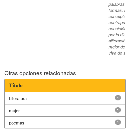
palabras”. 
formas. Lo
conceptual
contrapunto
concisión 
por la dist
aliteración
mejor defin
viva de su 
Otras opciones relacionadas
Título
Literatura
1
mujer
1
poemas
1