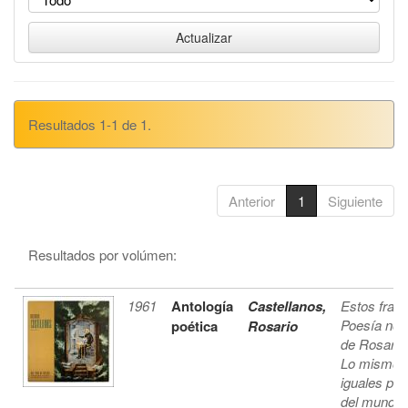
Resultados 1-1 de 1.
Anterior
1
Siguiente
Resultados por volúmen:
1961
Antología
Castellanos,
Estos fragm
Poesía no e
poética
Rosario
de Rosario 
Lo mismo en
iguales pro
del mundo i