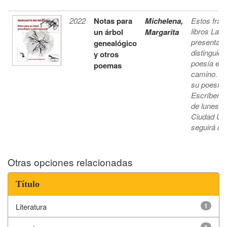
2022
Notas para
Michelena,
Estos frag
libros Laur
un árbol
Margarita
presentaci
genealógico
distinguió 
y otros
poesía es i
poemas
camino. Pe
su poesía, 
Escríbenos
de lunes a
Ciudad Univ
seguirá dis
Otras opciones relacionadas
Título
Literatura
1