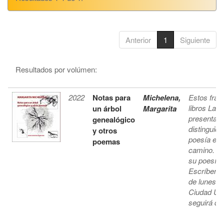
Anterior
1
Siguiente
Resultados por volúmen:
2022
Notas para
Michelena,
Estos frag
libros Laur
un árbol
Margarita
presentaci
genealógico
distinguió 
y otros
poesía es i
poemas
camino. Pe
su poesía, 
Escríbenos
de lunes a
Ciudad Univ
seguirá dis