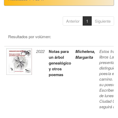
Anterior
1
Siguiente
Resultados por volúmen:
2022
Notas para
Michelena,
Estos frag
libros Laur
un árbol
Margarita
presentaci
genealógico
distinguió 
y otros
poesía es i
poemas
camino. Pe
su poesía, 
Escríbenos
de lunes a
Ciudad Univ
seguirá dis