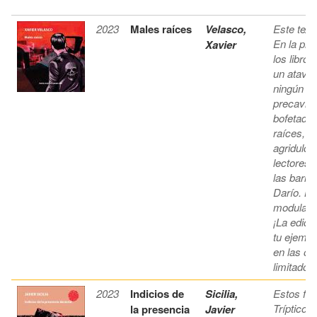
2023
Males raíces
Velasco,
Este text
En la pre
Xavier
los libro
un atavi
ningún es
precavido
bofetada
raíces, e
agridulce
lectores 
las barre
Darío. La
modular u
¡La edici
tu ejempl
en las of
limitado y
2023
Indicios de
Sicilia,
Estos fra
Tríptico d
la presencia
Javier