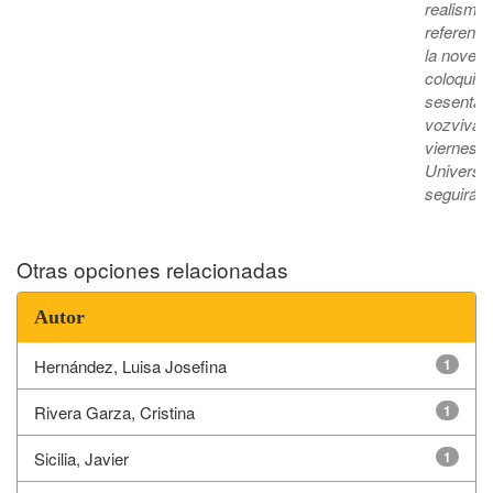
realismo
referenci
la novela
coloquial
sesenta y
vozviva@u
viernes d
Universita
seguirá d
Otras opciones relacionadas
Autor
Hernández, Luisa Josefina
1
Rivera Garza, Cristina
1
Sicilia, Javier
1