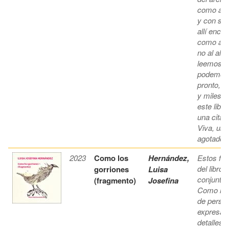
como algu
y con su 
allí encu
como a Li
no al alc
leemos ta
podemos e
pronto, q
y miles d
este libr
una cita 
Viva, ubi
agotado, e
2023
Como los
Hernández,
Estos fr
del libro
gorriones
Luisa
conjunto 
(fragmento)
Josefina
Como los 
de person
expresado
detalles 