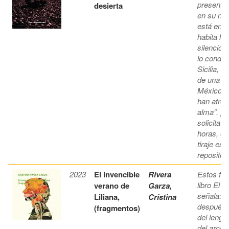
presentac
desierta
en su nov
está en e
habita la
silencio 
lo conduc
Sicilia, 
de una di
México es
han atrev
alma”. ¡L
solicita 
horas, en
tiraje es 
repositori
2023
El invencible
Rivera
Estos fra
libro El i
verano de
Garza,
señala: "
Liliana,
Cristina
después d
(fragmentos)
del lengu
del archi