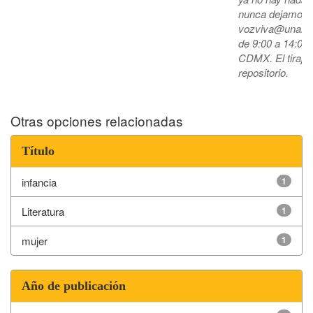
nunca dejamos de
vozviva@unam.mx,
de 9:00 a 14:00 
CDMX. El tiraje e
repositorio.
Otras opciones relacionadas
Título
infancia
1
Literatura
1
mujer
1
Año de publicación