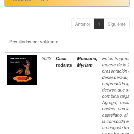
Anterior
1
Siguiente
Resultados por volúmen:
2022
Casa
Moscona,
Estos fragmento
muerte de la len
rodante
Myriam
presentación de
desesperado, ell
emprendido igual
decirse que su e
combina raigambr
Agrega, “realiza
padres, una leng
castellano, al m
la consolida en 
arriesgado traba
ya no hay nada. 