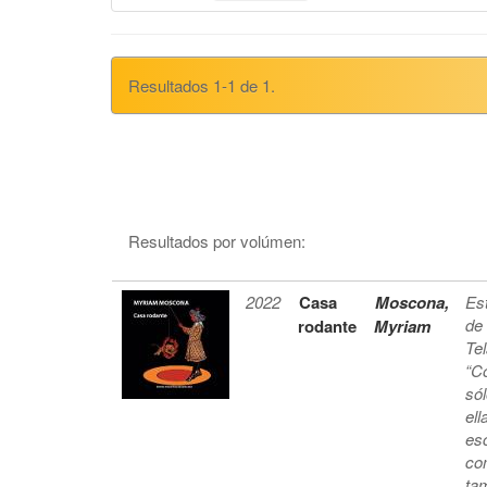
Resultados 1-1 de 1.
Resultados por volúmen:
2022
Casa
Moscona,
Es
de 
rodante
Myriam
Tel
“C
sól
ell
esc
co
tam