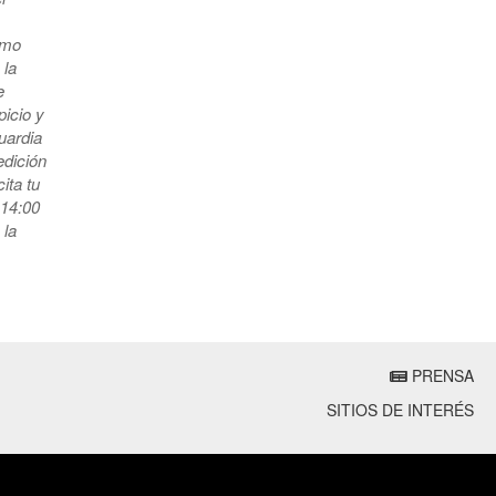
ismo
 la
e
picio y
uardia
edición
ita tu
 14:00
 la
PRENSA
SITIOS DE INTERÉS