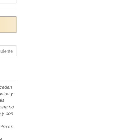
guiente
oceden
nsina y
ala
esía no
a y con
tre sí:
l