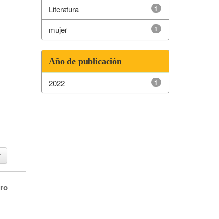
Literatura
1
mujer
1
Año de publicación
2022
1
tro