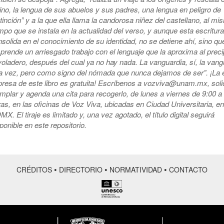
ino, la lengua de sus abuelos y sus padres, una lengua en peligro de
tinción” y a la que ella llama la candorosa niñez del castellano, al m
mpo que se instala en la actualidad del verso, y aunque esta escritura
solida en el conocimiento de su identidad, no se detiene ahí, sino qu
rende un arriesgado trabajo con el lenguaje que la aproxima al preci
voladero, después del cual ya no hay nada. La vanguardia, sí, la vang
ra vez, pero como signo del nómada que nunca dejamos de ser”. ¡La 
presa de este libro es gratuita! Escríbenos a vozviva@unam.mx, solic
mplar y agenda una cita para recogerlo, de lunes a viernes de 9:00 a
as, en las oficinas de Voz Viva, ubicadas en Ciudad Universitaria, en
X. El tiraje es limitado y, una vez agotado, el título digital seguirá
ponible en este repositorio.
•
•
•
CRÉDITOS
DIRECTORIO
NORMATIVIDAD
CONTACTO