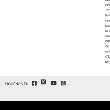
lad
“ex
tie
con
emp
el 
ot
im
eje
hor
CDM
dis
SÍGUENOS EN: