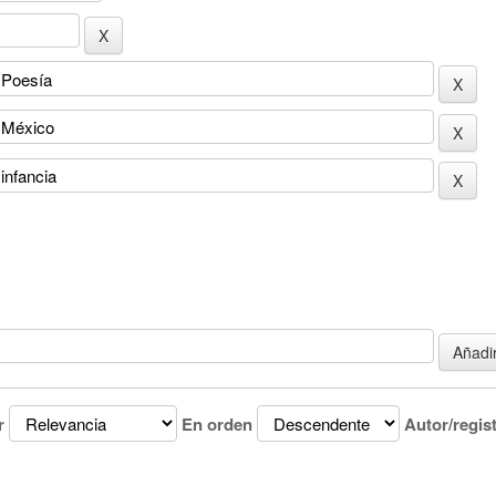
r
En orden
Autor/regis