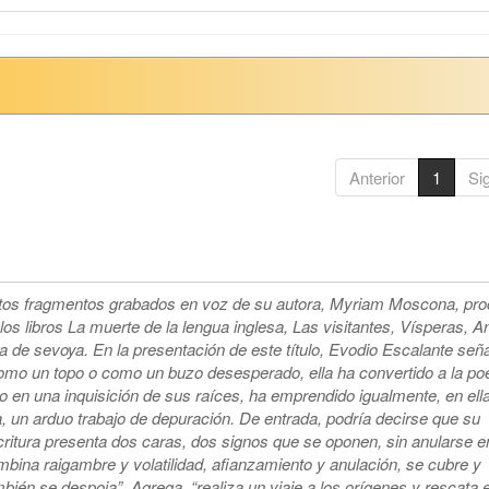
Anterior
1
Si
tos fragmentos grabados en voz de su autora, Myriam Moscona, pr
los libros La muerte de la lengua inglesa, Las visitantes, Vísperas, A
a de sevoya. En la presentación de este título, Evodio Escalante señ
omo un topo o como un buzo desesperado, ella ha convertido a la po
o en una inquisición de sus raíces, ha emprendido igualmente, en ell
a, un arduo trabajo de depuración. De entrada, podría decirse que su
ritura presenta dos caras, dos signos que se oponen, sin anularse en
mbina raigambre y volatilidad, afianzamiento y anulación, se cubre y
bién se despoja”. Agrega, “realiza un viaje a los orígenes y rescata e