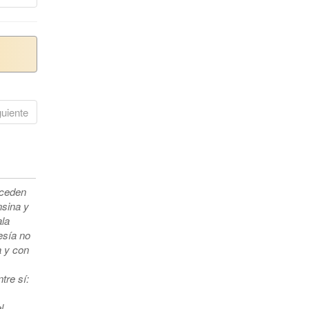
guiente
oceden
nsina y
ala
esía no
a y con
tre sí:
l