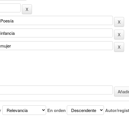
r
En orden
Autor/regis