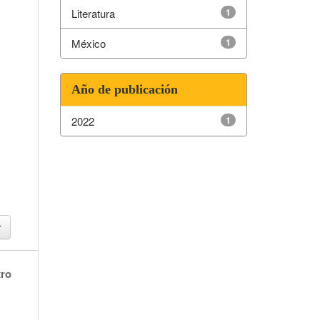
Literatura
1
México
1
Año de publicación
2022
1
tro