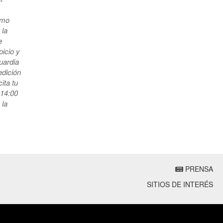
ismo
 la
e
picio y
uardia
edición
ita tu
 14:00
 la
PRENSA
SITIOS DE INTERÉS