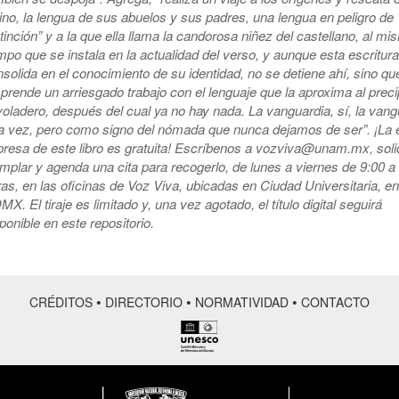
ino, la lengua de sus abuelos y sus padres, una lengua en peligro de
tinción” y a la que ella llama la candorosa niñez del castellano, al m
mpo que se instala en la actualidad del verso, y aunque esta escritura
solida en el conocimiento de su identidad, no se detiene ahí, sino qu
rende un arriesgado trabajo con el lenguaje que la aproxima al preci
voladero, después del cual ya no hay nada. La vanguardia, sí, la vang
ra vez, pero como signo del nómada que nunca dejamos de ser”. ¡La 
presa de este libro es gratuita! Escríbenos a vozviva@unam.mx, solic
mplar y agenda una cita para recogerlo, de lunes a viernes de 9:00 a
as, en las oficinas de Voz Viva, ubicadas en Ciudad Universitaria, en
X. El tiraje es limitado y, una vez agotado, el título digital seguirá
ponible en este repositorio.
•
•
•
CRÉDITOS
DIRECTORIO
NORMATIVIDAD
CONTACTO