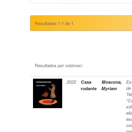
Resultados 1-1 de 1.
Resultados por volúmen:
2022
Casa
Moscona,
Es
de 
rodante
Myriam
Tel
“C
sól
ell
esc
co
tam