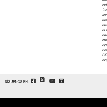
lad
“ex
tie
con
emp
el 
ot
im
eje
hor
CDM
dis
SÍGUENOS EN: