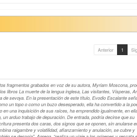
Anterior
1
Si
tos fragmentos grabados en voz de su autora, Myriam Moscona, pr
los libros La muerte de la lengua inglesa, Las visitantes, Vísperas, A
a de sevoya. En la presentación de este título, Evodio Escalante señ
omo un topo o como un buzo desesperado, ella ha convertido a la po
o en una inquisición de sus raíces, ha emprendido igualmente, en ell
a, un arduo trabajo de depuración. De entrada, podría decirse que su
ritura presenta dos caras, dos signos que se oponen, sin anularse en
mbina raigambre y volatilidad, afianzamiento y anulación, se cubre y
bién se despoja”. Agrega, “realiza un viaje a los orígenes y rescata e