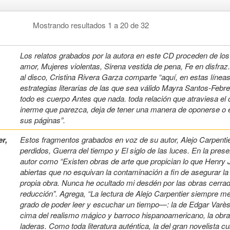
Mostrando resultados 1 a 20 de 32
Los relatos grabados por la autora en este CD proceden de los l
amor, Mujeres violentas, Sirena vestida de pena, Fe en disfraz
al disco, Cristina Rivera Garza comparte “aquí, en estas línea
estrategias literarias de las que sea válido Mayra Santos-Febr
todo es cuerpo Antes que nada. toda relación que atraviesa el
inerme que parezca, deja de tener una manera de oponerse o ev
sus páginas”.
er,
Estos fragmentos grabados en voz de su autor, Alejo Carpentie
perdidos, Guerra del tiempo y El siglo de las luces. En la prese
autor como “Existen obras de arte que propician lo que Henry J
abiertas que no esquivan la contaminación a fin de asegurar la 
propia obra. Nunca he ocultado mi desdén por las obras cerrad
reducción”. Agrega, “La lectura de Alejo Carpentier siempre m
grado de poder leer y escuchar un tiempo—: la de Edgar Varès
cima del realismo mágico y barroco hispanoamericano, la obra 
laderas. Como toda literatura auténtica, la del gran novelista c