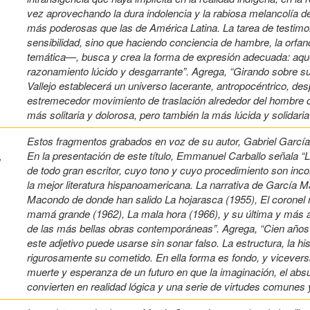
vez aprovechando la dura indolencia y la rabiosa melancolía de
más poderosas que las de América Latina. La tarea de testimoni
sensibilidad, sino que haciendo conciencia de hambre, la orf
temática—, busca y crea la forma de expresión adecuada: aque
razonamiento lúcido y desgarrante”. Agrega, “Girando sobre su 
Vallejo establecerá un universo lacerante, antropocéntrico, d
estremecedor movimiento de traslación alrededor del hombre c
más solitaria y dolorosa, pero también la más lúcida y solidaria
Estos fragmentos grabados en voz de su autor, Gabriel García
En la presentación de este título, Emmanuel Carballo señala “L
,
de todo gran escritor, cuyo tono y cuyo procedimiento son inco
la mejor literatura hispanoamericana. La narrativa de García M
Macondo de donde han salido La hojarasca (1955), El coronel no
mamá grande (1962), La mala hora (1966), y su última y más 
de las más bellas obras contemporáneas”. Agrega, “Cien años
este adjetivo puede usarse sin sonar falso. La estructura, la his
rigurosamente su cometido. En ella forma es fondo, y viceversa
muerte y esperanza de un futuro en que la imaginación, el abs
convierten en realidad lógica y una serie de virtudes comunes y