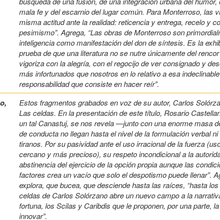
búsqueda de una fusión, de una integración urbana del humor, de 
mala fe y del escarnio del lugar común. Para Monterroso, las 
misma actitud ante la realidad: reticencia y entrega, recelo y c
pesimismo”. Agrega, “Las obras de Monterroso son primordialme
inteligencia como manifestación del don de síntesis. Es la exh
prueba de que una literatura no se nutre únicamente del rencor 
vigoriza con la alegría, con el regocijo de ver consignado y de
más infortunados que nosotros en lo relativo a esa indeclinabl
responsabilidad que consiste en hacer reír”.
o,
Estos fragmentos grabados en voz de su autor, Carlos Solórza
Las celdas. En la presentación de este título, Rosario Castell
un tal Canastuj, se nos revela —junto con una enorme masa
de conducta no llegan hasta el nivel de la formulación verbal 
tiranos. Por su pasividad ante el uso irracional de la fuerza (u
cercano y más precioso), su respeto incondicional a la autorida
abstinencia del ejercicio de la opción propia aunque las condi
factores crea un vacío que solo el despotismo puede llenar”. 
explora, que bucea, que desciende hasta las raíces, “hasta los 
celdas de Carlos Solórzano abre un nuevo campo a la narrativa
fortuna, los Scilas y Caribdis que le proponen, por una parte, la
innovar”.