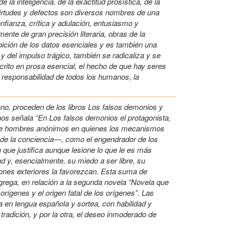
la inteligencia, de la exactitud prosística, de la
virtudes y defectos son diversos nombres de una
onfianza, crítica y adulación, entusiasmo y
nte de gran precisión literaria, obras de la
ibición de los datos esenciales y es también una
y del impulso trágico, también se radicaliza y se
scrito en prosa esencial, el hecho de que hay seres
e responsabilidad de todos los humanos, la
no, proceden de los libros Los falsos demonios y
anos señala “En Los falsos demonios el protagonista,
 de hombres anónimos en quienes los mecanismos
ni de la conciencia—, como el engendrador de los
so que justifica aunque lesione lo que le es más
d y, esencialmente, su miedo a ser libre, su
ciones exteriores la favorezcan. Esta suma de
Agrega, en relación a la segunda novela “Novela que
orígenes y el origen fatal de los orígenes”. Las
 en lengua española y sortea, con habilidad y
 tradición, y por la otra, el deseo inmoderado de