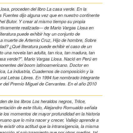
osa, proceden del libro La casa verde. En la
s Fuentes dijo alguna vez que en nuestro continente
hel Butor. Y crear al mismo tiempo su propia
ectivamente realizada— de Mario Vargas Llosa en
teratura puede exhibir hoy un conjunto de
 La muerte de Artemio Cruz, Hijo de hombre, Sobre
ad? ¿Qué literatura puede exhibir el caso de un
o una novela tan adulta, tan rica, tan madura, tan
casa verde?”. Mario Vargas Llosa. Nació en Perú en
exponentes del boom latinoamericano. Doctor en
ica, La industria, Cuadernos de composición y la
ltural Letras Libres. En 1994 fue nombrado integrante
 del Premio Miguel de Cervantes. En el año 2010
n de los libros Los heraldos negros, Trilce,
ntación de este título, Alejandro Romualdo señala
 de los momentos de mayor profundidad en la historia
ruano que lo mira nacer y crecer, Vallejo aprende a
existir otra actitud que la intransigencia, la misma
 reacción al sojuzgamiento que por otros medios, tal