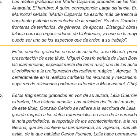
,
Los relatos grabados por Martín Caparrós proceden de los libros
Anarquía; El hambre; A quien corresponda; Larga distancia. En 
Marinozzi señala: "Martín Caparrós ha escrito más de treinta li
constante y atento comentador de la realidad. Su obra literaria
fronteras de territorios, de géneros, de épocas. Distinguir obra 
falacia para los organizadores de bibliotecas, ya que en la mayo
puede ser uno de los aspectos que da orden a su trabajo".
Estos cuentos grabados en voz de su autor, Juan Bosch, procede
presentación de este título, Miguel Cossío señala de Juan Bos
latinoamericano, especialmente del tema rural; uno de los autor
el criollismo a la prefiguración del realismo mágico”. Agrega, “
certeramente en la realidad caribeña los recursos y mecanism
cuya red de relaciones podemos extender a Maupassant, Chéjo
o,
Estos fragmentos grabados en voz de su autora, Leila Guerrier
extraños, Una historia sencilla, Los suicidas del fin del mund
de este título, Gonzalo Celorio se refiere a la escritura de Leil
guarda respeto a los datos referenciales en aras de la veracida
la nota periodística, al reportaje de los acontecimientos, a la
literaria, que les confiere su permanencia, su vigencia, más a
estilo, de la que hablaba Carlos Fuentes, Leila hace permanent