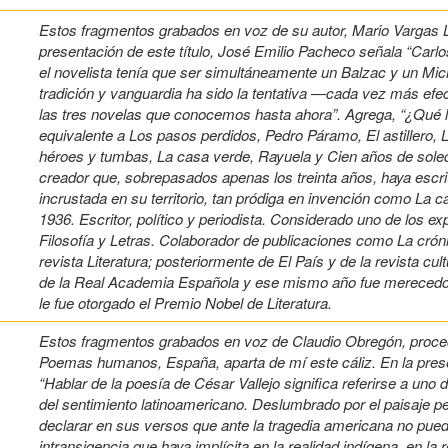
Estos fragmentos grabados en voz de su autor, Mario Vargas Ll
presentación de este título, José Emilio Pacheco señala “Carlo
el novelista tenía que ser simultáneamente un Balzac y un Mic
tradición y vanguardia ha sido la tentativa —cada vez más ef
las tres novelas que conocemos hasta ahora”. Agrega, “¿Qué li
equivalente a Los pasos perdidos, Pedro Páramo, El astillero,
héroes y tumbas, La casa verde, Rayuela y Cien años de soled
creador que, sobrepasados apenas los treinta años, haya escrit
incrustada en su territorio, tan pródiga en invención como La 
1936. Escritor, político y periodista. Considerado uno de los 
Filosofía y Letras. Colaborador de publicaciones como La crón
revista Literatura; posteriormente de El País y de la revista cu
de la Real Academia Española y ese mismo año fue merecedor
le fue otorgado el Premio Nobel de Literatura.
Estos fragmentos grabados en voz de Claudio Obregón, procede
Poemas humanos, España, aparta de mí este cáliz. En la prese
“Hablar de la poesía de César Vallejo significa referirse a uno
del sentimiento latinoamericano. Deslumbrado por el paisaje pe
declarar en sus versos que ante la tragedia americana no puede 
intransigencia que haya implícita en la realidad indígena, en la