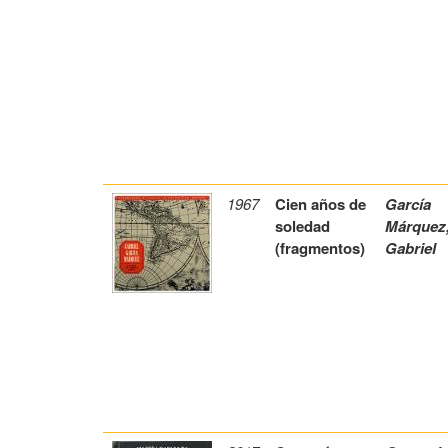
1967
Cien años de
García
soledad
Márquez
(fragmentos)
Gabriel