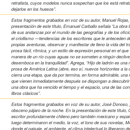
retratista, cuyos modelos nunca sospechan que los está retrat
dejarlos en los huesos”.
Estos fragmentos grabados en voz de su autor, Manuel Rojas, p
presentación de este título, Emanuel Carballo señala “La obra l
de sus andanzas por el mundo de las geografías y de los ofici
el criollismo —tendencias de los escritores que le anteceden 
propias aventuras, observar y manifestar de lleno la vida del 
prosa fácil, rítmica, y un estilo de expresión personal en el qu
manera de un río cuyas aguas no se someten a ningún declive
desemboca en la tranquilidad”. Agrega, “Hijo de ladrón es una
prosa de América Latina (abre, eso sí, nuevos horizontes a la 
cierra una etapa, que da por termina, en forma admirable, una r
que vienen inmediatamente después se dispongan a descubrir 
una obra que ha vencido el tiempo y el espacio, una de las c
libros clásicos”.
Estos fragmentos grabados en voz de su autor, José Donoso, 
obsceno pájaro de la noche. En la presentación de este título
escritor profundamente chileno pero también mexicano y español
luego determinaron el medio, la voz, el tono de sus novelas, M
donde el paisaje, el ambiente, el clima intelectual lo liberaron 