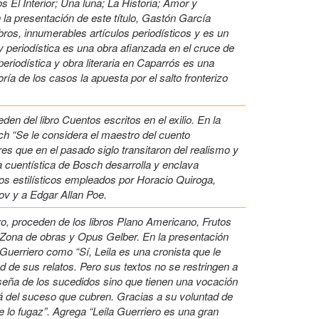
 El Interior; Una luna; La Historia; Amor y
la presentación de este título, Gastón García
bros, innumerables artículos periodísticos y es un
 y periodística es una obra afianzada en el cruce de
periodística y obra literaria en Caparrós es una
ría de los casos la apuesta por el salto fronterizo
n del libro Cuentos escritos en el exilio. En la
ch “Se le considera el maestro del cuento
es que en el pasado siglo transitaron del realismo y
la cuentística de Bosch desarrolla y enclava
os estilísticos empleados por Horacio Quiroga,
v y a Edgar Allan Poe.
o, proceden de los libros Plano Americano, Frutos
o, Zona de obras y Opus Gelber. En la presentación
a Guerriero como “Sí, Leila es una cronista que le
d de sus relatos. Pero sus textos no se restringen a
 reseña de los sucedidos sino que tienen una vocación
llá del suceso que cubren. Gracias a su voluntad de
e lo fugaz”. Agrega “Leila Guerriero es una gran