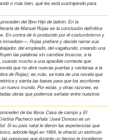
ando o más bien, qué les está sustrayendo para
roceden del libro Hijo de ladrón. En la
iteraria de Manuel Rojas es la conclusión definitiva
os. En contra de lo producido por el costumbrismo y
de inmediato—, Rojas prefiere y decide narrar sus
trabajador, del empleado, del vagabundo, creando una
e fluyen las palabras sin cambios bruscos, a la
, cuando mucho a una apacible corriente que
 novela que no abre nuevas puertas y ventanas a la
obra de Rojas); es más, se trata de una novela que
etórica y sienta las bases para que los escritores
un nuevo mundo. Por estas, y otras razones, es
ontadas obras que podemos señalar entre nuestros
proceden de los libros Casa de campo y El
, Cristina Pacheco señala “José Donoso es un
. Si su país natal le dieron las experiencias que
éxico, adonde llegó en 1964, le ofreció un estímulo
de las presiones que durante un tiempo le impidieron