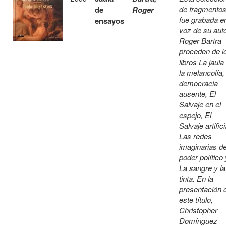
de fragmento
de
Roger
fue grabada e
ensayos
voz de su auto
Roger Bartra
proceden de l
libros La jaula
la melancolía,
democracia
ausente, El
Salvaje en el
espejo, El
Salvaje artifici
Las redes
imaginarias de
poder político 
La sangre y la
tinta. En la
presentación 
este título,
Christopher
Domínguez