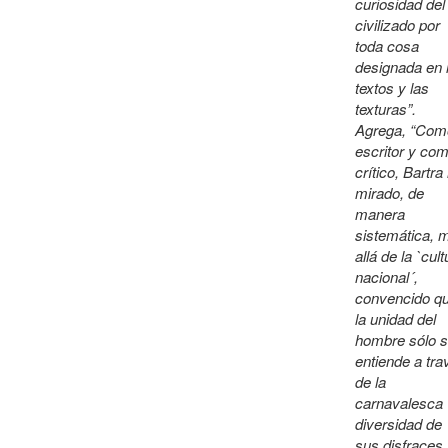
curiosidad del
civilizado por
toda cosa
designada en 
textos y las
texturas”.
Agrega, “Com
escritor y co
crítico, Bartra
mirado, de
manera
sistemática, 
allá de la `cult
nacional´,
convencido q
la unidad del
hombre sólo 
entiende a tra
de la
carnavalesca
diversidad de
sus disfraces,