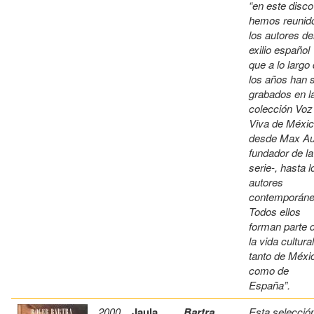
“en este disco
hemos reunid
los autores de
exilio español
que a lo largo
los años han 
grabados en l
colección Voz
Viva de Méxic
desde Max Au
fundador de la
serie-, hasta l
autores
contemporáne
Todos ellos
forman parte 
la vida cultural
tanto de Méxi
como de
España”.
2000
Jaula
Bartra,
Esta selecció