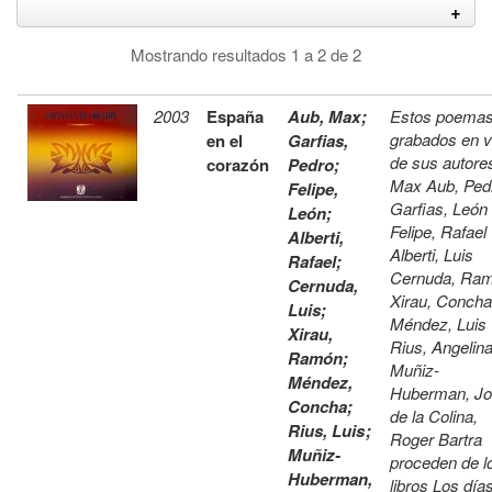
Mostrando resultados 1 a 2 de 2
2003
España
Aub, Max
;
Estos poema
grabados en 
en el
Garfias,
de sus autore
corazón
Pedro
;
Max Aub, Ped
Felipe,
Garfias, León
León
;
Felipe, Rafael
Alberti,
Alberti, Luis
Rafael
;
Cernuda, Ra
Cernuda,
Xirau, Concha
Luis
;
Méndez, Luis
Xirau,
Rius, Angelin
Ramón
;
Muñiz-
Méndez,
Huberman, J
Concha
;
de la Colina,
Rius, Luis
;
Roger Bartra
Muñiz-
proceden de l
Huberman,
libros Los día