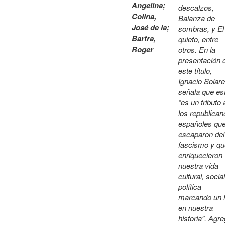
Angelina
;
descalzos,
Colina,
Balanza de
José de la
;
sombras, y El
Bartra,
quieto, entre
Roger
otros. En la
presentación 
este título,
Ignacio Solar
señala que es
“es un tributo 
los republican
españoles qu
escaparon del
fascismo y qu
enriquecieron
nuestra vida
cultural, socia
política
marcando un h
en nuestra
historia”. Agre