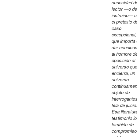
curiosidad d
lector —o de
instruirlo— 
el pretexto d
caso
excepcional,
que importa
dar concienc
al hombre d
oposición al
universo que
encierra, un
universo
continuamen
objeto de
interrogante
tela de juicio
Esa literatur
testimonio lo
también de
compromiso 