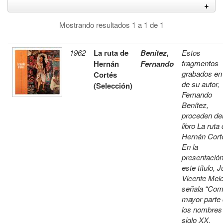
Mostrando resultados 1 a 1 de 1
1962
La ruta de
Benítez,
Estos
fragmentos
Hernán
Fernando
grabados en
Cortés
de su autor,
(Selección)
Fernando
Benítez,
proceden de
libro La ruta
Hernán Cort
En la
presentació
este título, 
Vicente Mel
señala “Com
mayor parte
los nombres
siglo XX,