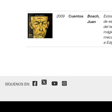
2009
Cuentos
Bosch,
Estos
de es
Juan
del t
mágic
meca
a Edg
SÍGUENOS EN: