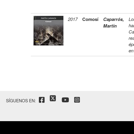
2017
Comosí
Caparrós,
Lo
ha
Martín
Ca
re
ép
en
SÍGUENOS EN: