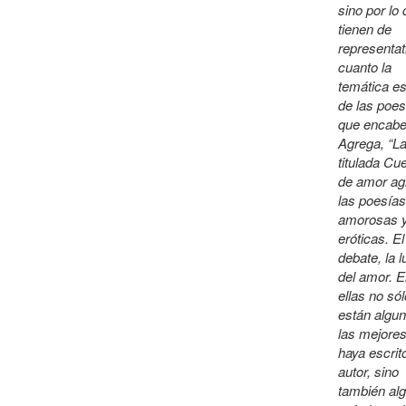
sino por lo
tienen de
representat
cuanto la
temática es
de las poes
que encabe
Agrega, “La
titulada Cu
de amor ag
las poesías
amorosas 
eróticas. El
debate, la 
del amor. E
ellas no sól
están algu
las mejore
haya escrito
autor, sino
también al