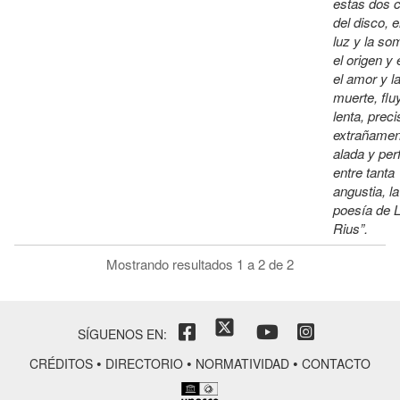
estas dos 
del disco, e
luz y la so
el origen y e
el amor y l
muerte, flu
lenta, preci
extrañamen
alada y per
entre tanta
angustia, la
poesía de L
Rius”.
Mostrando resultados 1 a 2 de 2
SÍGUENOS EN:
•
•
•
CRÉDITOS
DIRECTORIO
NORMATIVIDAD
CONTACTO