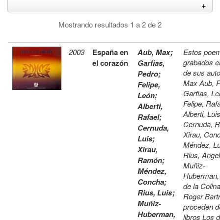
Mostrando resultados 1 a 2 de 2
2003
España en
Aub, Max
;
Estos poe
grabados e
el corazón
Garfias,
de sus aut
Pedro
;
Max Aub, P
Felipe,
Garfias, L
León
;
Felipe, Raf
Alberti,
Alberti, Lui
Rafael
;
Cernuda, 
Cernuda,
Xirau, Con
Luis
;
Méndez, Lu
Xirau,
Rius, Angel
Ramón
;
Muñiz-
Méndez,
Huberman,
Concha
;
de la Colina
Rius, Luis
;
Roger Bart
Muñiz-
proceden d
Huberman,
libros Los 