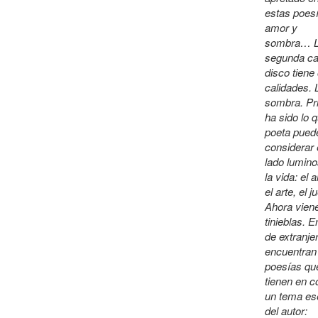
estas poes
amor y
sombra… 
segunda ca
disco tiene
calidades. 
sombra. Pr
ha sido lo q
poeta pued
considerar 
lado lumin
la vida: el 
el arte, el j
Ahora viene
tinieblas. E
de extranje
encuentran
poesías qu
tienen en 
un tema es
del autor: