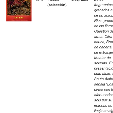
fragmentos
(selección)
grabados e
de su autor
Rius, proc
de los libro
Cuestión d
amor, Cifra
danza, Brev
de cacería,
de extranjer
Mester de
soledad. En
presentaci
este título,
Souto Alab
señala “Lo
cinco son tí
afortunados
sólo por su
eufonía, su
linaje en al