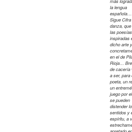
más lograd
la lengua
española…
Sigue Cifra
danza, que
las poesías
inspiradas 
dicho arte 
concretam
en el de Pil
Rioja… Bre
de cacería 
a ser, para 
poeta, un r
un entremé
juego por e
se pueden
distender l
sentidos y 
espíritu, a
estrecham
apretado e