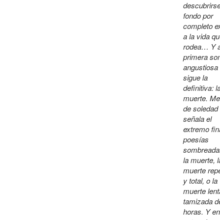
descubrirse
fondo por
completo e
a la vida qu
rodea… Y a
primera so
angustiosa 
sigue la
definitiva: l
muerte. Me
de soledad
señala el
extremo fina
poesías
sombreada
la muerte, l
muerte rep
y total, o la
muerte lent
tamizada d
horas. Y en