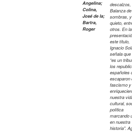
Angelina
;
descalzos,
Colina,
Balanza de
José de la
;
sombras, y
Bartra,
quieto, entr
Roger
otros. En la
presentaci
este título,
Ignacio Sol
señala que
“es un tribu
los republi
españoles 
escaparon 
fascismo y
enriquecier
nuestra vid
cultural, so
política
marcando u
en nuestra
historia”. A