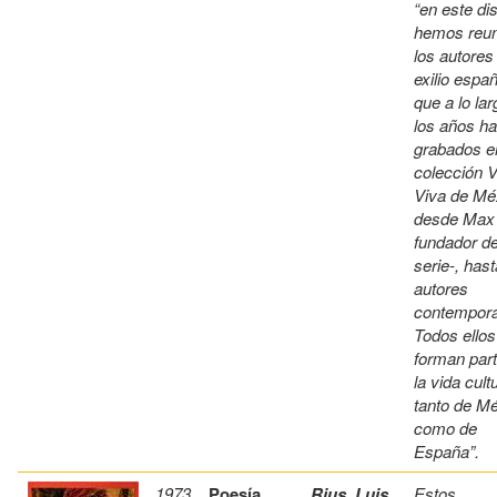
“en este di
hemos reun
los autores
exilio españ
que a lo la
los años ha
grabados e
colección 
Viva de Mé
desde Max 
fundador de
serie-, hast
autores
contempor
Todos ellos
forman par
la vida cult
tanto de M
como de
España”.
1973
Poesía
Rius, Luis
Estos