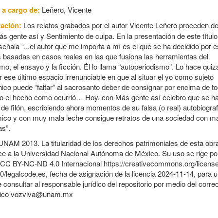
 a cargo de:
Leñero, Vicente
tación:
Los relatos grabados por el autor Vicente Leñero proceden de
ás gente así y Sentimiento de culpa. En la presentación de este títul
señala “...el autor que me importa a mí es el que se ha decidido por es
s basadas en casos reales en las que fusiona las herramientas del
mo, el ensayo y la ficción. Él lo llama “autoperiodismo”. Lo hace quiz
 ese último espacio irrenunciable en que al situar el yo como sujeto
ico puede “faltar” al sacrosanto deber de consignar por encima de t
do el hecho como ocurrió… Hoy, con Más gente así celebro que se h
de filón, escribiendo ahora momentos de su falsa (o real) autobiografí
mico y con muy mala leche consigue retratos de una sociedad con m
as”.
UNAM 2013. La titularidad de los derechos patrimoniales de esta obr
ce a la Universidad Nacional Autónoma de México. Su uso se rige po
a CC BY-NC-ND 4.0 Internacional https://creativecommons.org/licens
0/legalcode.es, fecha de asignación de la licencia 2024-11-14, para 
e consultar al responsable jurídico del repositorio por medio del corre
nico vozviva@unam.mx