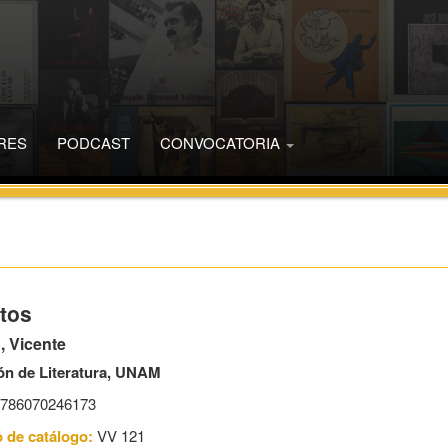
RES
PODCAST
CONVOCATORIA
tos
, Vicente
ón de Literatura, UNAM
786070246173
 de catálogo:
VV 121