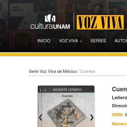
INICIO
VOZ VIVA
SERIES
AUTO
Serie Voz Viva de México
/
Cuentos
Cuen
1 / 1
Leñero
Direcci
ISBN:
9
❮
❯
Número