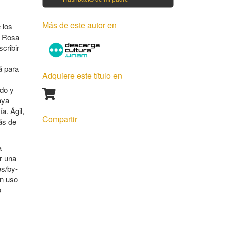
Más de este autor en
 los
o Rosa
cribir
á para
Adquiere este título en
odo y
aya
a. Ágil,
Compartir
ás de
a
r una
es/by-
un uso
o