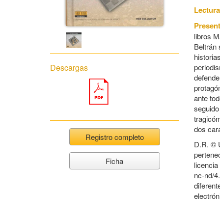
Lectura
Presen
libros M
Beltrán 
historia
periodis
Descargas
defender
protagón
ante to
seguido 
tragicó
dos car
Registro completo
D.R. © 
pertene
Ficha
licenci
nc-nd/4.
diferent
electró