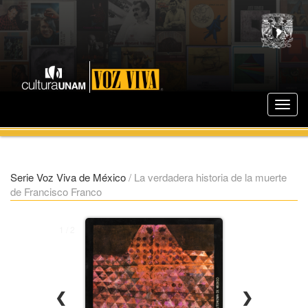
Serie Voz Viva de México
/
La verdadera historia de la muerte
de Francisco Franco
1 / 2
❮
❯