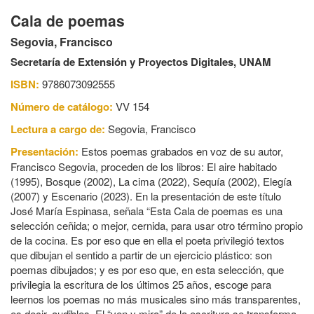
Cala de poemas
Segovia, Francisco
Secretaría de Extensión y Proyectos Digitales, UNAM
ISBN:
9786073092555
Número de catálogo:
VV 154
Lectura a cargo de:
Segovia, Francisco
Presentación:
Estos poemas grabados en voz de su autor,
Francisco Segovia, proceden de los libros: El aire habitado
(1995), Bosque (2002), La cima (2022), Sequía (2002), Elegía
(2007) y Escenario (2023). En la presentación de este título
José María Espinasa, señala “Esta Cala de poemas es una
selección ceñida; o mejor, cernida, para usar otro término propio
de la cocina. Es por eso que en ella el poeta privilegió textos
que dibujan el sentido a partir de un ejercicio plástico: son
poemas dibujados; y es por eso que, en esta selección, que
privilegia la escritura de los últimos 25 años, escoge para
leernos los poemas no más musicales sino más transparentes,
es decir, audibles. El “ven y mira” de la escritura se transforma