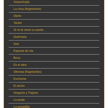
Arqueología
La cima (fragmentos)
Otoño
Tardor
Si no te viene a cuento…
Duérmela
Sed
Espuma de ola
Boca
En el atrio
Ofrenda (fragmentos)
Eurínome
El alción
Gregorio y Trajano
La peste
La pesadilla