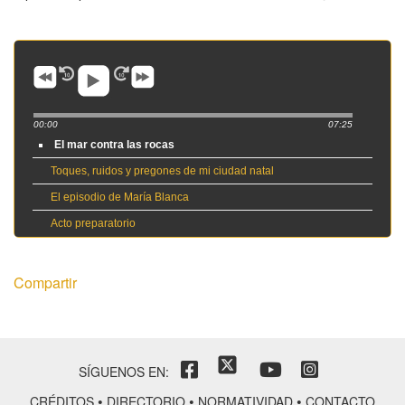
00:00
07:25
El mar contra las rocas
Toques, ruidos y pregones de mi ciudad natal
El episodio de María Blanca
Acto preparatorio
Compartir
SÍGUENOS EN:
•
•
•
CRÉDITOS
DIRECTORIO
NORMATIVIDAD
CONTACTO