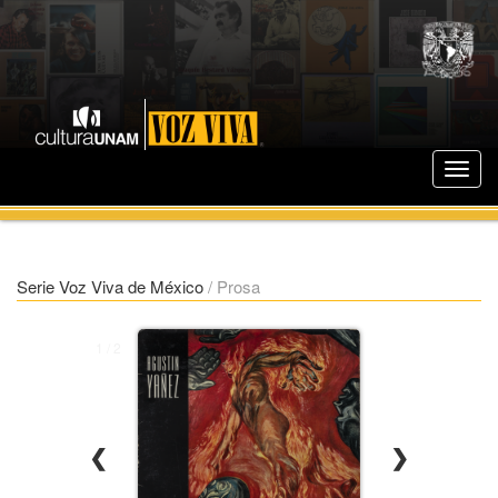
Serie Voz Viva de México
/
Prosa
1 / 2
❮
❯