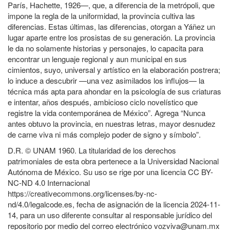
París, Hachette, 1926—, que, a diferencia de la metrópoli, que
impone la regla de la uniformidad, la provincia cultiva las
diferencias. Estas últimas, las diferencias, otorgan a Yáñez un
lugar aparte entre los prosistas de su generación. La provincia
le da no solamente historias y personajes, lo capacita para
encontrar un lenguaje regional y aun municipal en sus
cimientos, suyo, universal y artístico en la elaboración postrera;
lo induce a descubrir —una vez asimilados los influjos— la
técnica más apta para ahondar en la psicología de sus criaturas
e intentar, años después, ambicioso ciclo novelístico que
registre la vida contemporánea de México”. Agrega “Nunca
antes obtuvo la provincia, en nuestras letras, mayor desnudez
de carne viva ni más complejo poder de signo y símbolo”.
D.R. © UNAM 1960. La titularidad de los derechos
patrimoniales de esta obra pertenece a la Universidad Nacional
Autónoma de México. Su uso se rige por una licencia CC BY-
NC-ND 4.0 Internacional
https://creativecommons.org/licenses/by-nc-
nd/4.0/legalcode.es, fecha de asignación de la licencia 2024-11-
14, para un uso diferente consultar al responsable jurídico del
repositorio por medio del correo electrónico vozviva@unam.mx